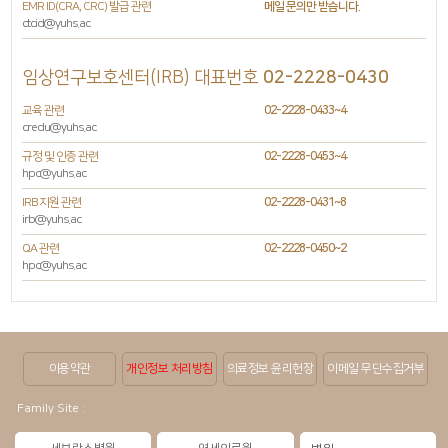
EMR ID(CRA, CRC) 발급 관련
메일 문의만 받습니다.
ctcid@yuhs.ac
임상연구보호센터(IRB) 대표번호
02-2228-0430
교육 관련
02-2228-0433~4
credu@yuhs.ac
규정 및 인증 관련
02-2228-0453~4
hpc@yuhs.ac
IRB 지원 관련
02-2228-0431~8
irb@yuhs.ac
QA 관련
02-2228-0450~2
hpc@yuhs.ac
이용약관
개인정보 처리방침
의료정보 윤리헌장
이메일 무단수집거부
Family Site :