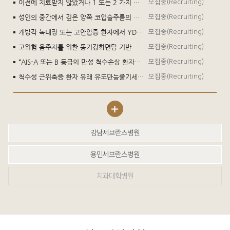
이전에 치료받지 않았거나 1 또는 2 가지 전신 치료 요법으로 치료받은, IDH1 돌연변이가 있는 국소 진행성 또는 전이성 관례성 연골육종이 있는 ≥18세 시험대상자에서 이보시데닙에 대한 제3상, 다기관, 이중 눈가림, 무작위배정, 위약 대조 임상시험 (CHONQUER 임상시험)
모집중(Recruiting)
성인의 중간에서 깊은 양쪽 코입술주름의 일시적 개선에 대하여 Deep PLUS 1.0의 유효성과 안전성을 뉴라미스 딥 리도카인®(NDL-NNT1)과 비교 평가하기 위한 다기관, 무작위배정, 대상자-평가자 눈가림, 짝대응 설계, 전향적, 비열등성, 확증 임상시험
모집중(Recruiting)
개방각 녹내장 또는 고안압증 환자에서 YDS-2101의 유효성 및 안전성을 평가하기 위한 다기관, 무작위배정, 이중눈가림, 활성대조 제3상 임상시험
모집중(Recruiting)
고위험 음주자를 위한 동기강화면담 기반 대화형 모바일 애플리케이션의 임상적 효과 검증
모집중(Recruiting)
“AIS-A 또는 B 등급의 만성 척수손상 환자를 대상으로 유전자 벡터인 STUP-001 투여 시 안전성 및 탐색적 유효성을 평가하기 위한 단일기관, 전향적 연구자 주도 임상시험”
모집중(Recruiting)
척수성 근위축증 환자 유래 유도만능줄기세포를 이용한 골격근 특이적인 SMN 단백질의 역할 규명
모집중(Recruiting)
강남세브란스병원
용인세브란스병원
치과대학병원