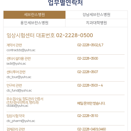
업무별연락처
세브란스병원
강남세브란스병원
용인세브란스병원
치과대학병원
임상시험센터 대표번호
02-2228-0500
계약서 관련
02-2228-0502,6,7
contractctc@yuhs.ac
센터시설이용 관련
02-2228-0500
iactr@yuhs.ac
센터 투어 관련
02-2228-0507
ctc_tour@yuhs.ac
연구비 관련
02-2228-0503 ~ 4
ctc_fund@yuhs.ac
우수검사실, 정도관리 인증서
(진단검사의학과, 병리과)
메일 문의만 받습니다.
ctclab@yuhs.ac
임상시험 약국
02-2228-0510
ctc_pharm@yuhs.ac
검체관리 관련
02-2228-0459,0460