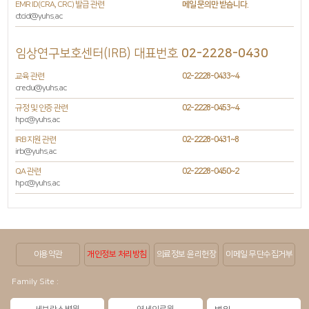
EMR ID(CRA, CRC) 발급 관련
메일 문의만 받습니다.
ctcid@yuhs.ac
임상연구보호센터(IRB) 대표번호
02-2228-0430
교육 관련
02-2228-0433~4
credu@yuhs.ac
규정 및 인증 관련
02-2228-0453~4
hpc@yuhs.ac
IRB 지원 관련
02-2228-0431~8
irb@yuhs.ac
QA 관련
02-2228-0450~2
hpc@yuhs.ac
이용약관
개인정보 처리방침
의료정보 윤리헌장
이메일 무단수집거부
Family Site :