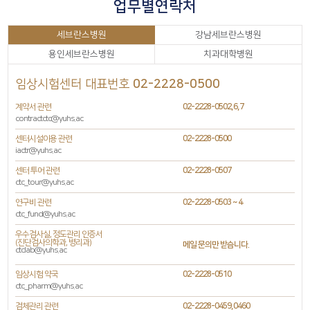
업무별연락처
세브란스병원
강남세브란스병원
용인세브란스병원
치과대학병원
임상시험센터 대표번호
02-2228-0500
계약서 관련
02-2228-0502,6,7
contractctc@yuhs.ac
센터시설이용 관련
02-2228-0500
iactr@yuhs.ac
센터 투어 관련
02-2228-0507
ctc_tour@yuhs.ac
연구비 관련
02-2228-0503 ~ 4
ctc_fund@yuhs.ac
우수검사실, 정도관리 인증서
(진단검사의학과, 병리과)
메일 문의만 받습니다.
ctclab@yuhs.ac
임상시험 약국
02-2228-0510
ctc_pharm@yuhs.ac
검체관리 관련
02-2228-0459,0460