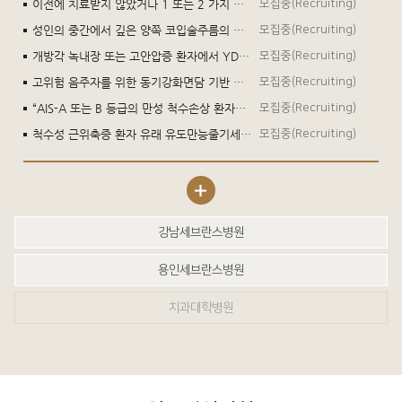
이전에 치료받지 않았거나 1 또는 2 가지 전신 치료 요법으로 치료받은, IDH1 돌연변이가 있는 국소 진행성 또는 전이성 관례성 연골육종이 있는 ≥18세 시험대상자에서 이보시데닙에 대한 제3상, 다기관, 이중 눈가림, 무작위배정, 위약 대조 임상시험 (CHONQUER 임상시험)
모집중(Recruiting)
성인의 중간에서 깊은 양쪽 코입술주름의 일시적 개선에 대하여 Deep PLUS 1.0의 유효성과 안전성을 뉴라미스 딥 리도카인®(NDL-NNT1)과 비교 평가하기 위한 다기관, 무작위배정, 대상자-평가자 눈가림, 짝대응 설계, 전향적, 비열등성, 확증 임상시험
모집중(Recruiting)
개방각 녹내장 또는 고안압증 환자에서 YDS-2101의 유효성 및 안전성을 평가하기 위한 다기관, 무작위배정, 이중눈가림, 활성대조 제3상 임상시험
모집중(Recruiting)
고위험 음주자를 위한 동기강화면담 기반 대화형 모바일 애플리케이션의 임상적 효과 검증
모집중(Recruiting)
“AIS-A 또는 B 등급의 만성 척수손상 환자를 대상으로 유전자 벡터인 STUP-001 투여 시 안전성 및 탐색적 유효성을 평가하기 위한 단일기관, 전향적 연구자 주도 임상시험”
모집중(Recruiting)
척수성 근위축증 환자 유래 유도만능줄기세포를 이용한 골격근 특이적인 SMN 단백질의 역할 규명
모집중(Recruiting)
강남세브란스병원
용인세브란스병원
치과대학병원