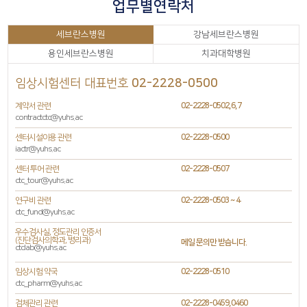
업무별연락처
세브란스병원
강남세브란스병원
용인세브란스병원
치과대학병원
임상시험센터 대표번호
02-2228-0500
계약서 관련
02-2228-0502,6,7
contractctc@yuhs.ac
센터시설이용 관련
02-2228-0500
iactr@yuhs.ac
센터 투어 관련
02-2228-0507
ctc_tour@yuhs.ac
연구비 관련
02-2228-0503 ~ 4
ctc_fund@yuhs.ac
우수검사실, 정도관리 인증서
(진단검사의학과, 병리과)
메일 문의만 받습니다.
ctclab@yuhs.ac
임상시험 약국
02-2228-0510
ctc_pharm@yuhs.ac
검체관리 관련
02-2228-0459,0460