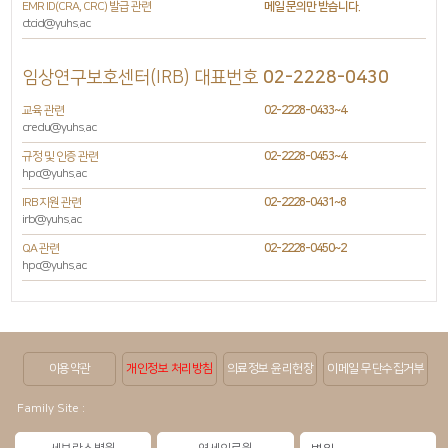
EMR ID(CRA, CRC) 발급 관련
메일 문의만 받습니다.
ctcid@yuhs.ac
임상연구보호센터(IRB) 대표번호
02-2228-0430
교육 관련
02-2228-0433~4
credu@yuhs.ac
규정 및 인증 관련
02-2228-0453~4
hpc@yuhs.ac
IRB 지원 관련
02-2228-0431~8
irb@yuhs.ac
QA 관련
02-2228-0450~2
hpc@yuhs.ac
이용약관
개인정보 처리방침
의료정보 윤리헌장
이메일 무단수집거부
Family Site :