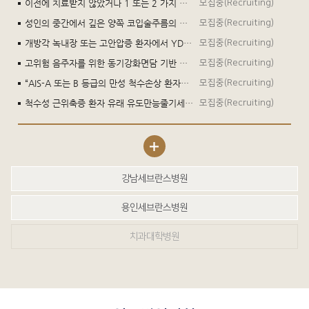
이전에 치료받지 않았거나 1 또는 2 가지 전신 치료 요법으로 치료받은, IDH1 돌연변이가 있는 국소 진행성 또는 전이성 관례성 연골육종이 있는 ≥18세 시험대상자에서 이보시데닙에 대한 제3상, 다기관, 이중 눈가림, 무작위배정, 위약 대조 임상시험 (CHONQUER 임상시험)
모집중(Recruiting)
성인의 중간에서 깊은 양쪽 코입술주름의 일시적 개선에 대하여 Deep PLUS 1.0의 유효성과 안전성을 뉴라미스 딥 리도카인®(NDL-NNT1)과 비교 평가하기 위한 다기관, 무작위배정, 대상자-평가자 눈가림, 짝대응 설계, 전향적, 비열등성, 확증 임상시험
모집중(Recruiting)
개방각 녹내장 또는 고안압증 환자에서 YDS-2101의 유효성 및 안전성을 평가하기 위한 다기관, 무작위배정, 이중눈가림, 활성대조 제3상 임상시험
모집중(Recruiting)
고위험 음주자를 위한 동기강화면담 기반 대화형 모바일 애플리케이션의 임상적 효과 검증
모집중(Recruiting)
“AIS-A 또는 B 등급의 만성 척수손상 환자를 대상으로 유전자 벡터인 STUP-001 투여 시 안전성 및 탐색적 유효성을 평가하기 위한 단일기관, 전향적 연구자 주도 임상시험”
모집중(Recruiting)
척수성 근위축증 환자 유래 유도만능줄기세포를 이용한 골격근 특이적인 SMN 단백질의 역할 규명
모집중(Recruiting)
강남세브란스병원
용인세브란스병원
치과대학병원