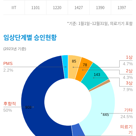
IIT
1101
1220
1427
1390
1397
*기준: 1월1일~12월31일, 의료기기 포함
임상단계별 승인현황
(2023년 기준)
1상
85
PMS
4.7%
78
2.2%
2상
143
4.3%
3상
7.9%
후향적
908
기타
50%
445
24.5%
의료기
기