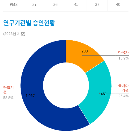
PMS
37
36
45
37
40
연구기관별 승인현황
(2023년 기준)
288
다국가
15.9%
국내다
단일기
기관
관
461
1,067
25.4%
58.8%