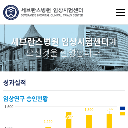
세브란스병원 임상시험센터
에
오신것을 환영합니다.
성과실적
임상연구 승인현황
1,500
1,397
1,397
1,390
1,390
1,427
1,427
1,220
1,220