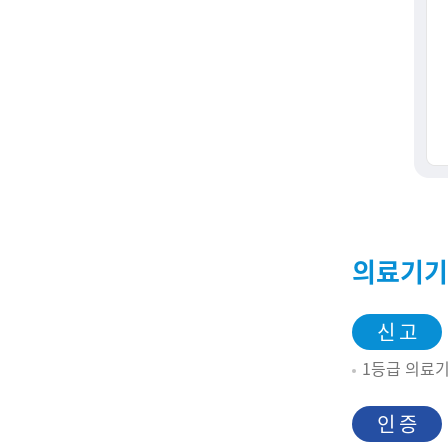
의료기기
신 고
1등급 의료
인 증