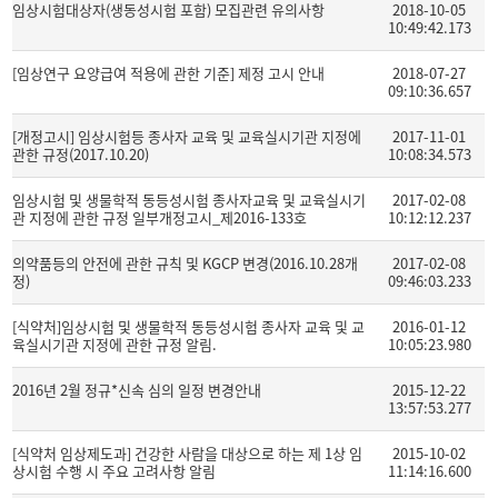
임상시험대상자(생동성시험 포함) 모집관련 유의사항
2018-10-05
10:49:42.173
[임상연구 요양급여 적용에 관한 기준] 제정 고시 안내
2018-07-27
09:10:36.657
[개정고시] 임상시험등 종사자 교육 및 교육실시기관 지정에
2017-11-01
관한 규정(2017.10.20)
10:08:34.573
임상시험 및 생물학적 동등성시험 종사자교육 및 교육실시기
2017-02-08
관 지정에 관한 규정 일부개정고시_제2016-133호
10:12:12.237
의약품등의 안전에 관한 규칙 및 KGCP 변경(2016.10.28개
2017-02-08
정)
09:46:03.233
[식약처]임상시험 및 생물학적 동등성시험 종사자 교육 및 교
2016-01-12
육실시기관 지정에 관한 규정 알림.
10:05:23.980
2016년 2월 정규*신속 심의 일정 변경안내
2015-12-22
13:57:53.277
[식약처 임상제도과] 건강한 사람을 대상으로 하는 제 1상 임
2015-10-02
상시험 수행 시 주요 고려사항 알림
11:14:16.600