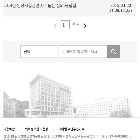
2014년 임상시험관련 자주묻는 질의.응답집
2015-03-30
11:08:18.237
of
5
이용약관
|
의료정보 윤리헌장
|
이메일 무단수집거부
강남세브란스병원 임상연구보호센터
(06230) 서울시 강남구 도곡로 235
T_02-2019-4603(IRB),