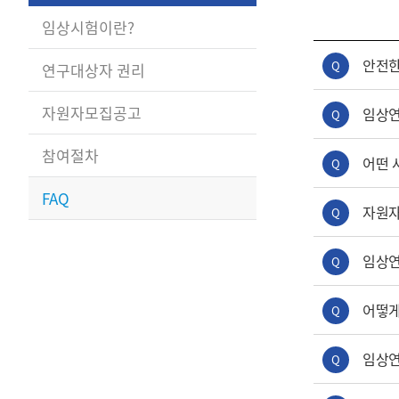
임상시험이란?
안전한
Q
연구대상자 권리
자원자모집공고
임상연
Q
참여절차
어떤 
Q
FAQ
자원자
Q
임상연
Q
어떻게
Q
임상연
Q