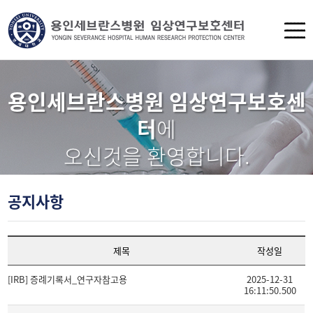
용인세브란스병원 임상연구보호센
터
에
오신것을 환영합니다.
공지사항
제목
작성일
[IRB] 증례기록서_연구자참고용
2025-12-31
16:11:50.500