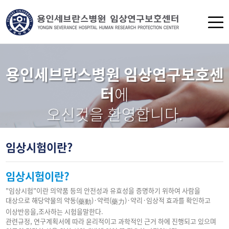
용인세브란스병원 임상연구보호센
터
에
오신것을 환영합니다.
임상시험이란?
임상시험이란?
"임상시험"이란 의약품 등의 안전성과 유효성을 증명하기 위하여 사람을
대상으로 해당약물의 약동(
)·약력(
)·약리·임상적 효과를 확인하고
藥動
藥力
이상반응을,조사하는 시험을말한다.
관련규정, 연구계획서에 따라 윤리적이고 과학적인 근거 하에 진행되고 있으며