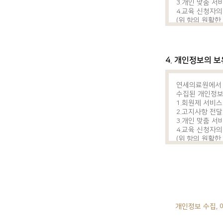
3.개인 맞춤 서
③ 이용약관과
4.교육 신청자
④ 환자권리장
(위 항의 원활한
제4조 (서비스의 제
당내용은 홈페이
① 의료원은 이
1.연구지원 서
장소예약(진료실,
4. 개인정보의 
EMR ID 신청 
증명서 발급 서
이력 및 교육관
연세의료원에서 
자료실, 게시판
수집된 개인정보
2.e-IRB 서비스
1.회원제 서비스
심의 신청 및 관
2.고지사항 전달
통보서, 동의서
3.개인 맞춤 서
자료실, 게시판
4.교육 신청자
이력 및 교육관
(위 항의 원활한
② "의료원"은
당내용은 홈페이
제4조에서 정한
③ "의료원"은
고의 또는 중과
제5조 (약관의 명시
① 의료원은 이
제공하는 방법으
② 의료원은 회원
개인정보 수집, 
③ 의료원은 서비
약관에 동의하기