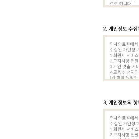
으로 합니다.
제2조 (용어의 정의
① 본 약관에서 
공하는 사업자를
2. “회원”이라
2. 개인정보 수
3. “서비스”라
4. “가입”이라
용계약을 완료시
연세의료원에서 
5. “계정(ID
수집된 개인정보
는 특수문자의 
1.회원제 서비스
6. “계정정보“
2.고지사항 전달
통칭합니다.
3.개인 맞춤 서
7. “비밀번호”
4.교육 신청자
원 자신이 선정
(위 항의 원활한
8. “고유식별
당내용은 홈페이
9. “민감정보”
10. “탈퇴(해
11. “홈페이지”
3. 개인정보의 항
② 이 약관에서
상관례에 의합니
제3조 (의료원정보
연세의료원에서 
의료원은 다음 각
수집된 개인정보
리방침과 약관은
1.회원제 서비스
① 상호 및 소재
2.고지사항 전달
② 전화번호